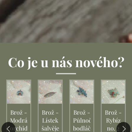
Co je u nás nového?
ník
Brož -
Brož -
Brož -
Brož -
Modrá
Lístek
Půlnoční
Rybíz
orchidej
šalvěje
bodláčí
no. 2