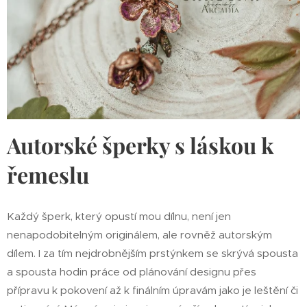
Autorské šperky s láskou k
řemeslu
Každý šperk, který opustí mou dílnu, není jen
nenapodobitelným originálem, ale rovněž autorským
dílem. I za tím nejdrobnějším prstýnkem se skrývá spousta
a spousta hodin práce od plánování designu přes
přípravu k pokovení až k finálním úpravám jako je leštění či