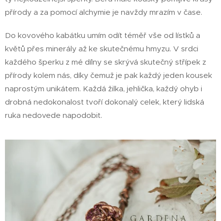
přírody a za pomocí alchymie je navždy mrazím v čase.
Do kovového kabátku umím odít téměř vše od lístků a
květů přes minerály až ke skutečnému hmyzu. V srdci
každého šperku z mé dílny se skrývá skutečný střípek z
přírody kolem nás, díky čemuž je pak každý jeden kousek
naprostým unikátem. Každá žilka, jehlička, každý ohyb i
drobná nedokonalost tvoří dokonalý celek, který lidská
ruka nedovede napodobit.