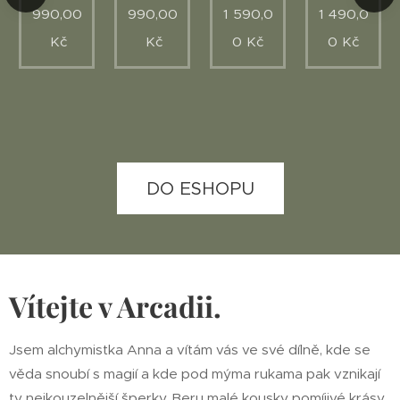
na
990,00
990,00
1 590,0
1 490,0
Kč
Kč
0
Kč
0
Kč
DO ESHOPU
Vítejte v Arcadii.
Jsem alchymistka Anna a vítám vás ve své dílně, kde se
věda snoubí s magií a kde pod mýma rukama pak vznikají
ty nejkouzelnější šperky. Beru malé kousky pomíjivé krásy