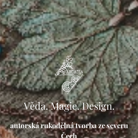
Věda. Magie. Design.
autorská rukodělná tvorba ze severu
Čech