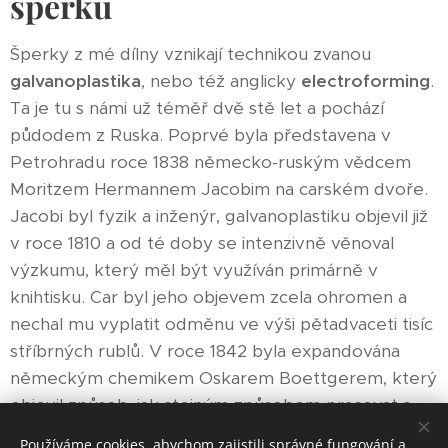
šperků
Šperky z mé dílny vznikají technikou zvanou
galvanoplastika
, nebo též anglicky
electroforming
.
Ta je tu s námi už téměř dvě stě let a pochází
půdodem z Ruska. Poprvé byla představena v
Petrohradu roce 1838 německo-ruským vědcem
Moritzem Hermannem Jacobim na carském dvoře.
Jacobi byl fyzik a inženýr, galvanoplastiku objevil již
v roce 1810 a od té doby se intenzivně věnoval
výzkumu, který měl být využíván primárně v
knihtisku. Car byl jeho objevem zcela ohromen a
nechal mu vyplatit odměnu ve výši pětadvaceti tisíc
stříbrných rublů. V roce 1842 byla expandována
německým chemikem Oskarem Boettgerem, který
objevil způsob, jak stejným způsobem pracovat s
niklem. Technika se stala rychle populární a rozšířila
Používáme cookies, abychom zajistili správné fungování a