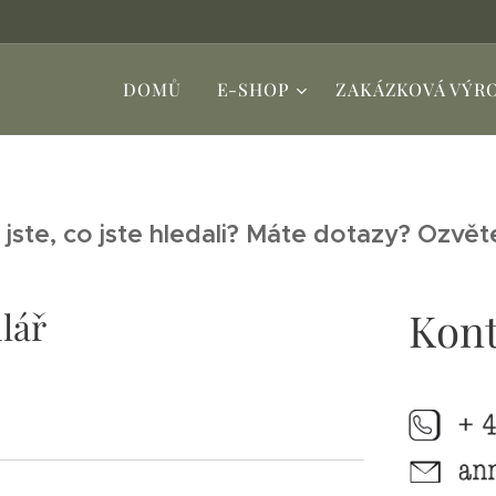
DOMŮ
E-SHOP
ZAKÁZKOVÁ VÝR
 jste, co jste hledali? Máte dotazy? Ozvět
Kont
lář