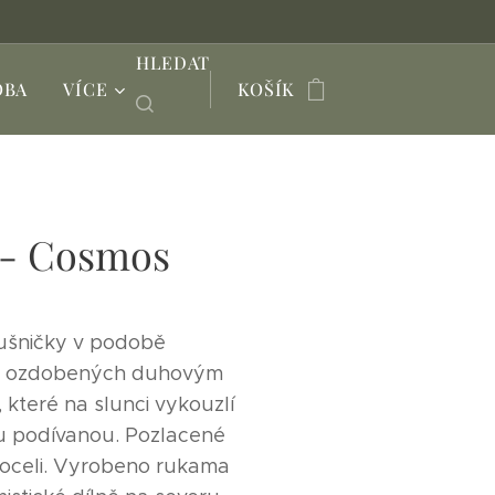
HLEDAT
OBA
VÍCE
KOŠÍK
 - Cosmos
áušničky v podobě
k ozdobených duhovým
které na slunci vykouzlí
u podívanou. Pozlacené
 oceli. Vyrobeno rukama