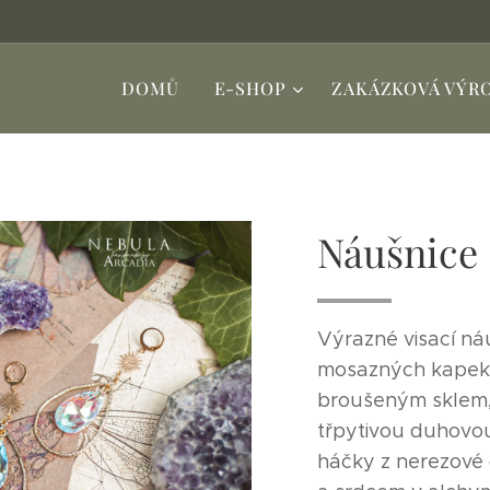
DOMŮ
E-SHOP
ZAKÁZKOVÁ VÝR
Náušnice
Výrazné visací n
mosazných kape
broušeným sklem, 
třpytivou duhovo
háčky z nerezové