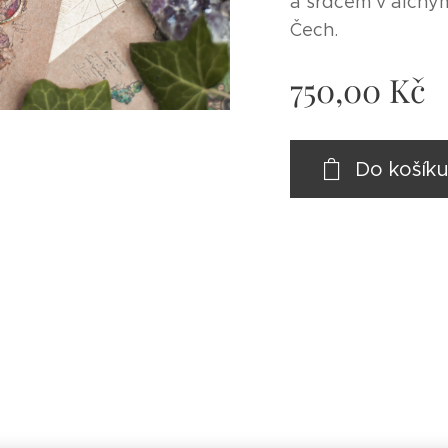
a srdcem v alchym
Čech.
750,00
Kč
Do košík