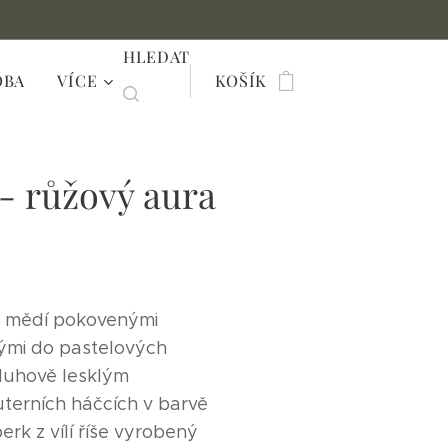
HLEDAT
OBA
VÍCE
KOŠÍK
- růžový aura
s mědí pokovenými
nými do pastelových
duhově lesklým
terních háčcích v barvě
erk z vílí říše vyrobený