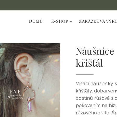
DOMŮ
E-SHOP
ZAKÁZKOVÁ VÝR
Náušnice 
křišťál
Visací náušničky 
křišťály, dobarve
odstínů růžové s 
pokovením na bižu
růžového zlata. Šp