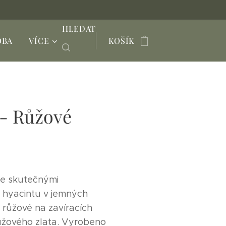
HLEDAT
OBA
VÍCE
KOŠÍK
 - Růžové
se skutečnými
 hyacintu v jemných
 růžové na zavíracích
ůžového zlata. Vyrobeno