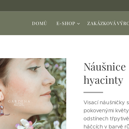
DOMŮ
E-SHOP
ZAKÁZKOVÁ VÝR
Náušnice
hyacinty
Visací náušničky 
pokovenými květy
odstínech třpytivě
háčcích v barvě r