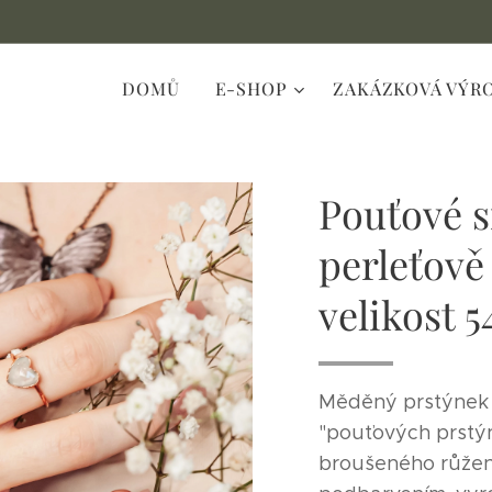
DOMŮ
E-SHOP
ZAKÁZKOVÁ VÝR
Pouťové s
perleťově 
velikost 5
Měděný prstýnek 
"pouťových prstýn
broušeného růžen