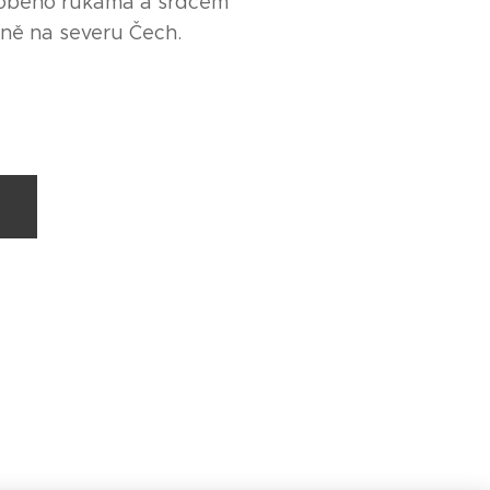
robeno rukama a srdcem
lně na severu Čech.
u