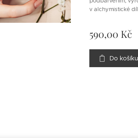
podbarvením, vy
v alchymistické dí
590,00
Kč
Do košík