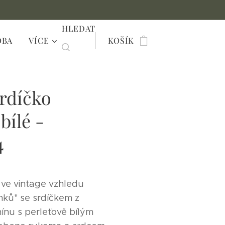
HLEDAT
OBA
VÍCE
KOŠÍK
rdíčko
bílé -
4
ve vintage vzhledu
ků" se srdíčkem z
ínu s perleťově bílým